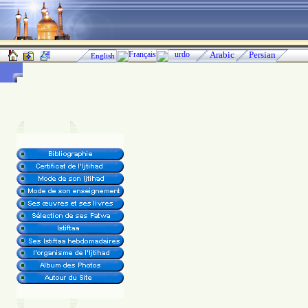
Français
urdo
Arabic
Persian
English